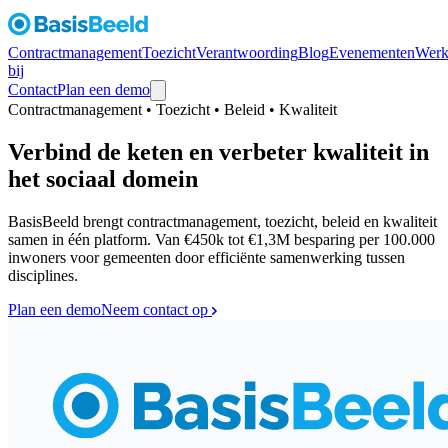
Contractmanagement
Toezicht
Verantwoording
Blog
Evenementen
Werk
bij
Contact
Plan een demo
Contractmanagement • Toezicht • Beleid • Kwaliteit
Verbind de keten en verbeter kwaliteit in
het sociaal domein
BasisBeeld brengt contractmanagement, toezicht, beleid en kwaliteit
samen in één platform. Van €450k tot €1,3M besparing per 100.000
inwoners voor gemeenten door efficiënte samenwerking tussen
disciplines.
Plan een demo
Neem contact op