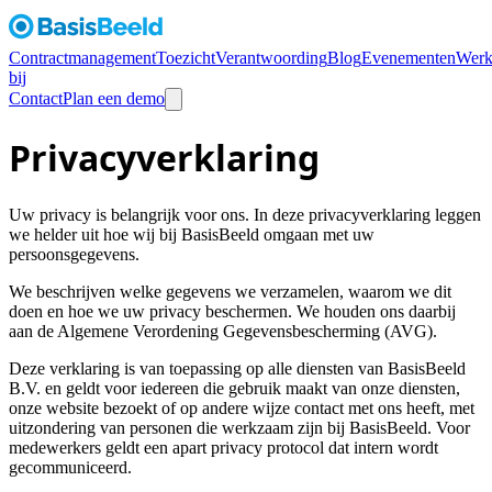
Contractmanagement
Toezicht
Verantwoording
Blog
Evenementen
Werk
bij
Contact
Plan een demo
Privacyverklaring
Uw privacy is belangrijk voor ons. In deze privacyverklaring leggen
we helder uit hoe wij bij BasisBeeld omgaan met uw
persoonsgegevens.
We beschrijven welke gegevens we verzamelen, waarom we dit
doen en hoe we uw privacy beschermen. We houden ons daarbij
aan de Algemene Verordening Gegevensbescherming (AVG).
Deze verklaring is van toepassing op alle diensten van BasisBeeld
B.V. en geldt voor iedereen die gebruik maakt van onze diensten,
onze website bezoekt of op andere wijze contact met ons heeft, met
uitzondering van personen die werkzaam zijn bij BasisBeeld. Voor
medewerkers geldt een apart privacy protocol dat intern wordt
gecommuniceerd.