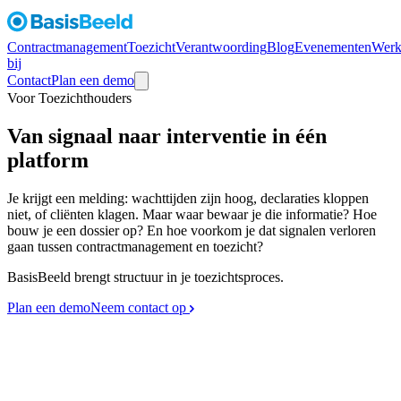
Contractmanagement
Toezicht
Verantwoording
Blog
Evenementen
Werk
bij
Contact
Plan een demo
Voor Toezichthouders
Van signaal naar interventie in één
platform
Je krijgt een melding: wachttijden zijn hoog, declaraties kloppen
niet, of cliënten klagen. Maar waar bewaar je die informatie? Hoe
bouw je een dossier op? En hoe voorkom je dat signalen verloren
gaan tussen contractmanagement en toezicht?
BasisBeeld brengt structuur in je toezichtsproces.
Plan een demo
Neem contact op