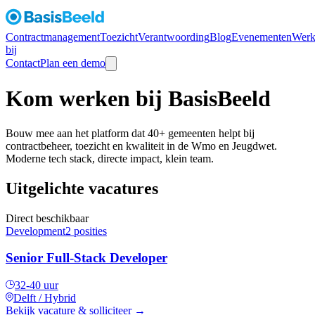
Contractmanagement
Toezicht
Verantwoording
Blog
Evenementen
Werk
bij
Contact
Plan een demo
Kom werken bij BasisBeeld
Bouw mee aan het platform dat
40+
gemeenten helpt bij
contractbeheer, toezicht en kwaliteit in de Wmo en Jeugdwet.
Moderne tech stack, directe impact, klein team.
Uitgelichte vacatures
Direct beschikbaar
Development
2 posities
Senior Full-Stack Developer
32-40 uur
Delft / Hybrid
Bekijk vacature & solliciteer
→